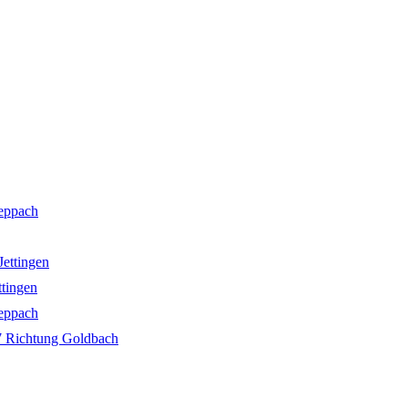
eppach
Jettingen
ttingen
eppach
7 Richtung Goldbach