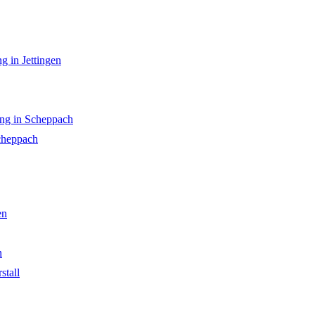
g in Jettingen
ng in Scheppach
cheppach
en
n
stall