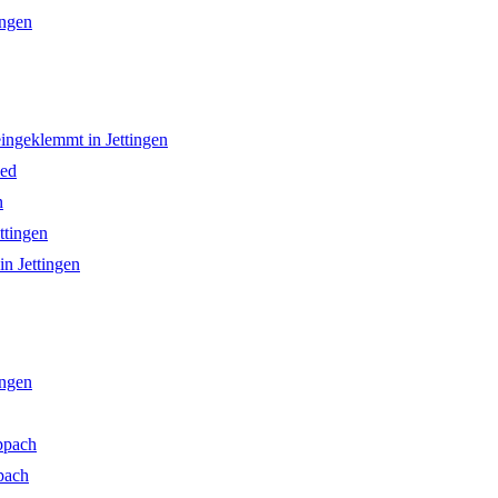
ingen
ingeklemmt in Jettingen
ied
n
ttingen
n Jettingen
ingen
ppach
pach