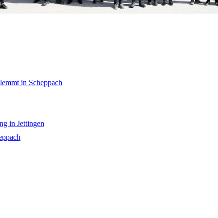
klemmt in Scheppach
g in Jettingen
eppach