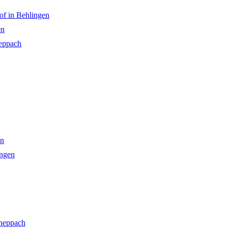
of in Behlingen
en
eppach
in
ingen
cheppach