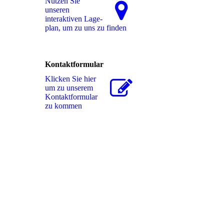
Nutzen Sie
unseren
interaktiven La­ge­
plan, um zu uns zu finden
Kontaktformular
Klicken Sie hier
um zu unserem
Kon­takt­for­mu­lar
zu kommen