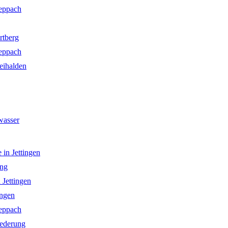
eppach
rtberg
eppach
eihalden
wasser
in Jettingen
ung
Jettingen
ingen
eppach
ederung