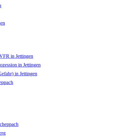
n
gen
 VFR in Jettingen
zession in Jettingen
efahr) in Jettingen
eppach
cheppach
erg