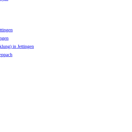
ttingen
ingen
lung) in Jettingen
eppach