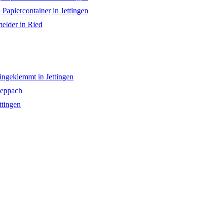
 Papiercontainer in Jettingen
lder in Ried
ngeklemmt in Jettingen
heppach
ttingen