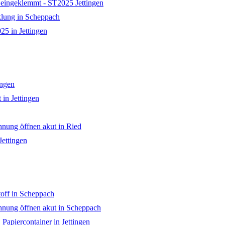
eingeklemmt - ST2025 Jettingen
lung in Scheppach
5 in Jettingen
ingen
in Jettingen
g öffnen akut in Ried
Jettingen
toff in Scheppach
g öffnen akut in Scheppach
 Papiercontainer in Jettingen