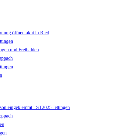
g öffnen akut in Ried
ttingen
ingen und Freihalden
eppach
ttingen
en
son eingeklemmt - ST2025 Jettingen
eppach
gen
ngen