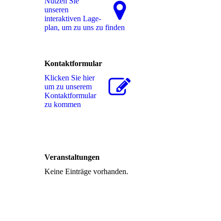
Nutzen Sie
unseren
interaktiven La­ge­
plan, um zu uns zu finden
Kontaktformular
Klicken Sie hier
um zu unserem
Kon­takt­for­mu­lar
zu kommen
Veranstaltungen
Keine Einträge vorhanden.