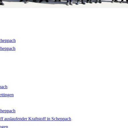
cheppach
cheppach
pach
ettingen
cheppach
uslaufender Kraftstoff in Scheppach
ingen