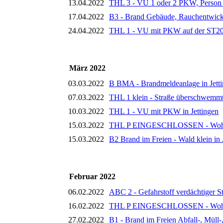
13.04.2022
THL 3 - VU 1 oder 2 PKW, Person 
17.04.2022
B3 - Brand Gebäude, Rauchentwick
24.04.2022
THL 1 - VU mit PKW auf der ST202
März 2022
03.03.2022
B BMA - Brandmeldeanlage in Jett
07.03.2022
THL 1 klein - Straße überschwemmt 
10.03.2022
THL 1 - VU mit PKW in Jettingen
15.03.2022
THL P EINGESCHLOSSEN - Wohnun
15.03.2022
B2 Brand im Freien - Wald klein in 
Februar 2022
06.02.2022
ABC 2 - Gefahrstoff verdächtiger S
16.02.2022
THL P EINGESCHLOSSEN - Wohnun
27.02.2022
B1 - Brand im Freien Abfall-, Müll-,